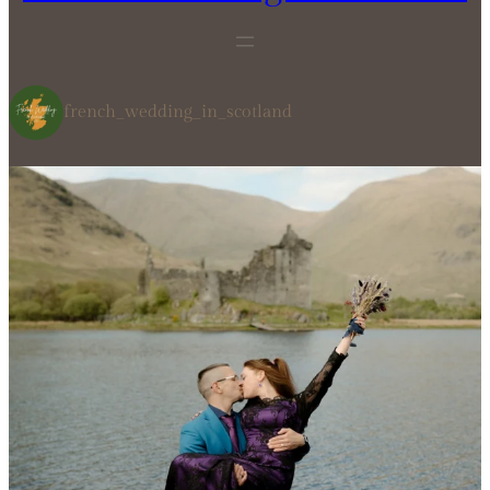
french_wedding_in_scotland